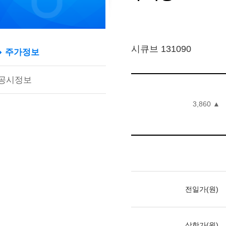
시큐브 131090
주가정보
공시정보
3,860
▲
전일가(원)
상한가(원)